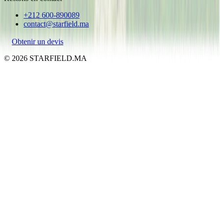
+212 600-890089
contact@starfield.ma
Obtenir un devis
©
2026
STARFIELD.MA