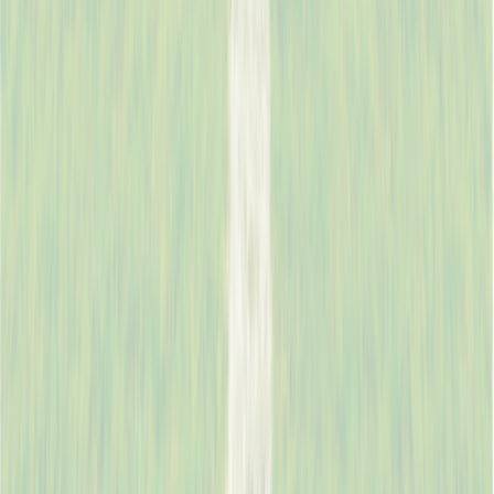
*
*
Code
Sélectionner la société
🌍
Sélectionner un pays