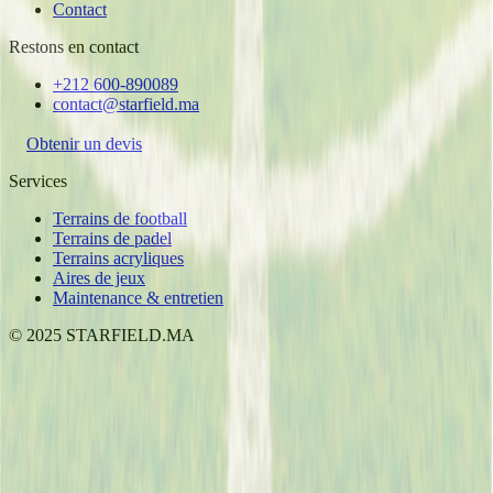
Contact
Restons en contact
+212 600-890089
contact@starfield.ma
Obtenir un devis
Services
Terrains de football
Terrains de padel
Terrains acryliques
Aires de jeux
Maintenance & entretien
©
2025
STARFIELD.MA